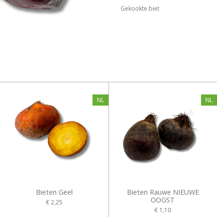
Gekookte biet
NL
NL
Bieten Geel
Bieten Rauwe NIEUWE
OOGST
€ 2,25
€ 1,10