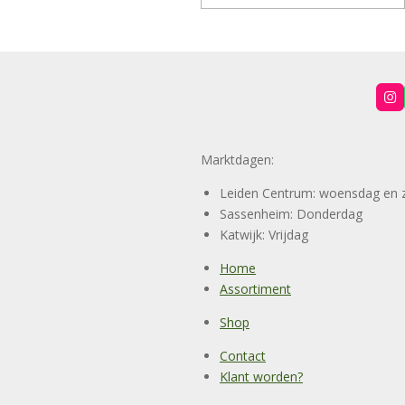
I
n
s
t
a
Marktdagen:
g
r
a
Leiden Centrum: woensdag en 
m
Sassenheim: Donderdag
Katwijk: Vrijdag
Home
Assortiment
Shop
Contact
Klant worden?