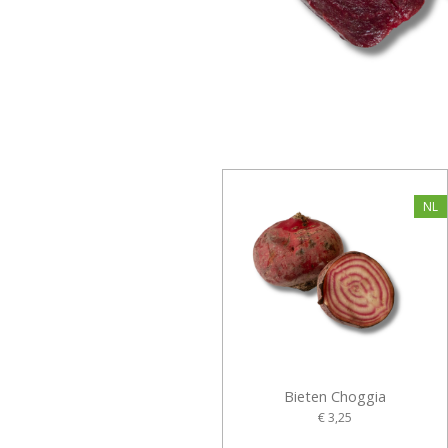
NL
Bieten Choggia
€ 3,25