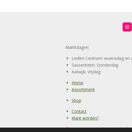
I
n
s
t
a
Marktdagen:
g
r
a
Leiden Centrum: woensdag en 
m
Sassenheim: Donderdag
Katwijk: Vrijdag
Home
Assortiment
Shop
Contact
Klant worden?
© 2023 - 2026 Vanderreijden.agf