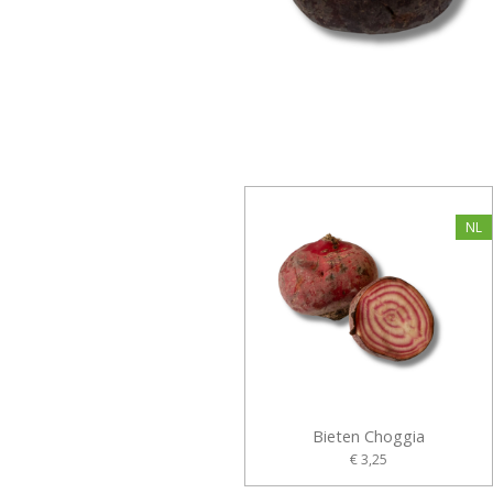
NL
Bieten Choggia
€ 3,25