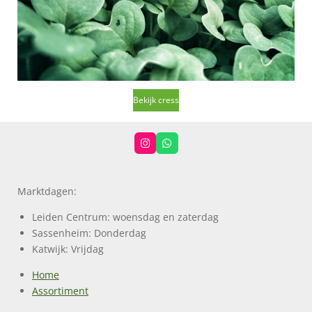
Bekijk cress
I
W
n
h
s
a
t
t
a
s
Marktdagen:
g
A
r
p
a
p
Leiden Centrum: woensdag en zaterdag
m
Sassenheim: Donderdag
Katwijk: Vrijdag
Home
Assortiment