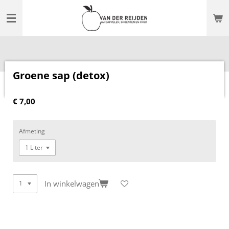
Ga
direct
naar
de
hoofdinhoud
Groene sap (detox)
€ 7,00
Afmeting
In winkelwagen