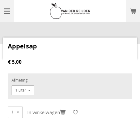
Ga
direct
naar
de
hoofdinhoud
Appelsap
€ 5,00
Afmeting
In winkelwagen