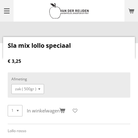
Ga
direct
naar
de
hoofdinhoud
Sla mix lollo speciaal
€ 3,25
Afmeting
In winkelwagen
Lollo rosso