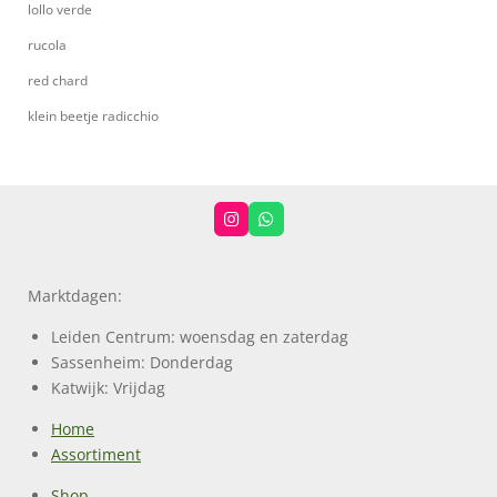
lollo verde
rucola
red chard
klein beetje radicchio
I
W
n
h
s
a
t
t
a
s
Marktdagen:
g
A
r
p
a
p
Leiden Centrum: woensdag en zaterdag
m
Sassenheim: Donderdag
Katwijk: Vrijdag
Home
Assortiment
Shop