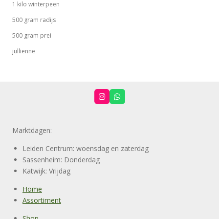
1 kilo winterpeen
500 gram radijs
500 gram prei
jullienne
I
W
n
h
s
a
t
t
a
s
Marktdagen:
g
A
r
p
a
p
Leiden Centrum: woensdag en zaterdag
m
Sassenheim: Donderdag
Katwijk: Vrijdag
Home
Assortiment
Shop