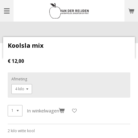
Ga
direct
naar
de
hoofdinhoud
Koolsla mix
€ 12,00
Afmeting
In winkelwagen
2 kilo witte kool