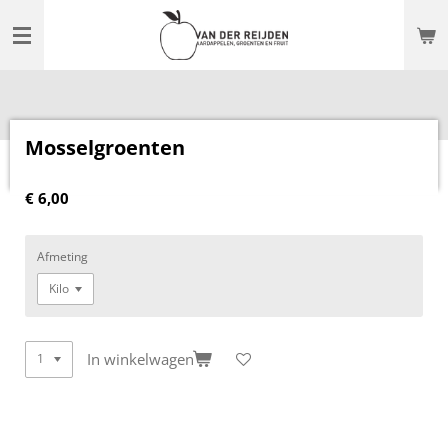
Ga
direct
naar
de
hoofdinhoud
Mosselgroenten
€ 6,00
Afmeting
In winkelwagen