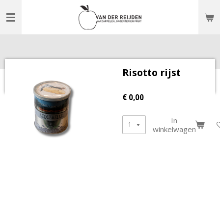
Ga
direct
naar
de
hoofdinhoud
Risotto rijst
€ 0,00
In
winkelwagen