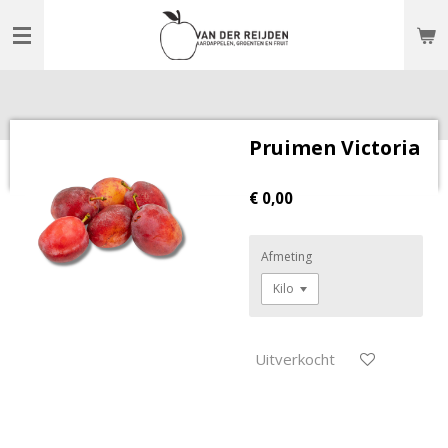
Ga
direct
naar
de
hoofdinhoud
Pruimen Victoria
€ 0,00
Afmeting
Uitverkocht