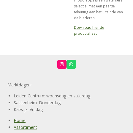
Hippo Tops is een waterkers
selectie, met een paarse
tekening aan het uiteinde van
de bladeren.
Download hier de
productsheet
I
W
n
h
s
a
t
t
a
s
Marktdagen:
g
A
r
p
a
p
Leiden Centrum: woensdag en zaterdag
m
Sassenheim: Donderdag
Katwijk: Vrijdag
Home
Assortiment