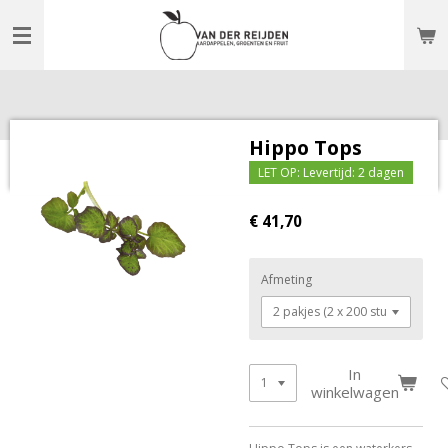
Ga
direct
naar
de
hoofdinhoud
Hippo Tops
LET OP: Levertijd: 2 dagen
€ 41,70
Afmeting
In
winkelwagen