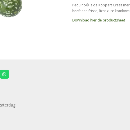
Pequiño® is de Koppert Cress me
heeft een frisse, licht zure komk
Download hier de productsheet
W
h
a
t
s
A
p
p
zaterdag