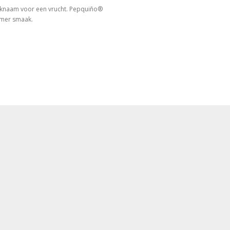
rknaam voor een vrucht. Pepquiño®
ommer smaak.