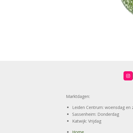
I
n
s
t
a
Marktdagen:
g
r
a
Leiden Centrum: woensdag en 
m
Sassenheim: Donderdag
Katwijk: Vrijdag
Home