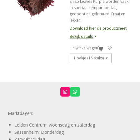
Shiso Leaves Purple worden vaak
in speciaal tempurabeslag
gedoopt en gefrituurd. Fraai en
lekker.
Download hier de productsheet
Bekijk details
In winkelwagen
I
W
n
h
s
a
t
t
a
s
Marktdagen:
g
A
r
p
a
p
Leiden Centrum: woensdag en zaterdag
m
Sassenheim: Donderdag
Katwijk: Vrijdag