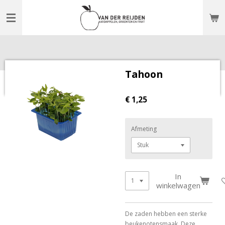
Ga
direct
naar
de
hoofdinhoud
Tahoon
€ 1,25
Afmeting
In
winkelwagen
De zaden hebben een sterke
beukenotensmaak. Deze