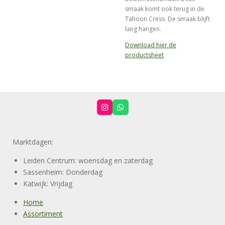
smaak komt ook terug in de
Tahoon Cress. De smaak blijft
lang hangen.
Download hier de
productsheet
I
W
n
h
s
a
t
t
a
s
Marktdagen:
g
A
r
p
a
p
Leiden Centrum: woensdag en zaterdag
m
Sassenheim: Donderdag
Katwijk: Vrijdag
Home
Assortiment