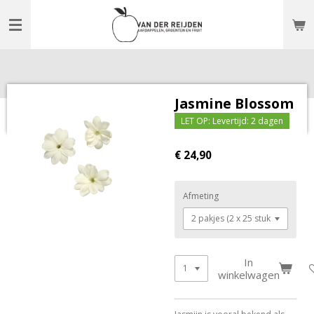
Ga
direct
naar
de
hoofdinhoud
Jasmine Blossom
LET OP: Levertijd: 2 dagen
€ 24,90
Afmeting
In
winkelwagen