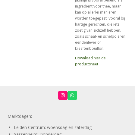
Jasmijn is vooral bekend als
ingrediënt voor thee, maar
kan op allerlei manieren
worden toegepast. Vooral bij
hartige gerechten, die iets
zoetig van zichzelf hebben,
zoals schaal- en schelpdieren,
eendenlever of
kreeftenbouillon.
Download hier de
productsheet
I
W
n
h
s
a
t
t
a
s
Marktdagen:
g
A
r
p
a
p
Leiden Centrum: woensdag en zaterdag
m
Sassenheim: Donderdag