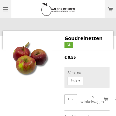
Ga
direct
naar
de
hoofdinhoud
Goudreinetten
NL
€ 0,55
Afmeting
In
winkelwagen