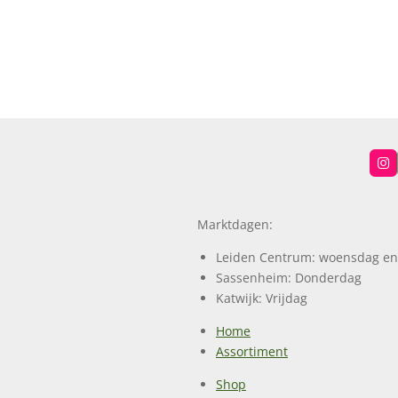
I
n
s
t
a
Marktdagen:
g
r
a
Leiden Centrum: woensdag en
m
Sassenheim: Donderdag
Katwijk: Vrijdag
Home
Assortiment
Shop