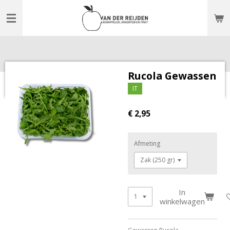
Ga
direct
naar
de
hoofdinhoud
Rucola Gewassen
IT
€ 2,95
Afmeting
In
winkelwagen