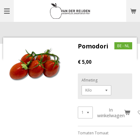
Ga
direct
naar
de
hoofdinhoud
Pomodori
BE - NL
€ 5,00
Afmeting
In
winkelwagen
Tomaten Tomaat