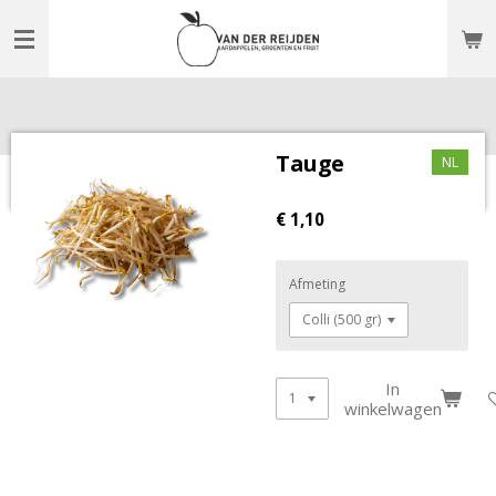
Ga
direct
naar
de
hoofdinhoud
Tauge
NL
€ 1,10
Afmeting
In
winkelwagen