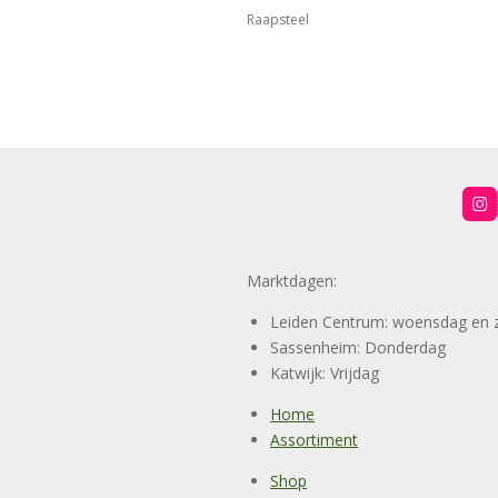
Raapsteel
I
n
s
t
a
Marktdagen:
g
r
a
Leiden Centrum: woensdag en 
m
Sassenheim: Donderdag
Katwijk: Vrijdag
Home
Assortiment
Shop