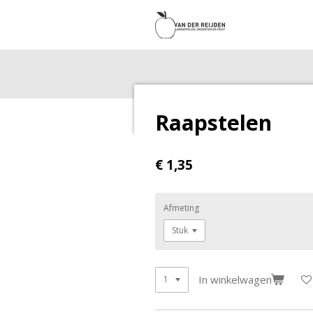
Ga
direct
naar
de
hoofdinhoud
Raapstelen
€ 1,35
Afmeting
In winkelwagen