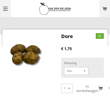
Ga
direct
naar
de
hoofdinhoud
Dore
NL
€ 1,75
Afmeting
In
winkelwagen